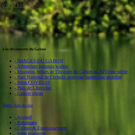
074 17 83 03
à la découverte du Gabon
- IMAGES DU GABON
- Arboretum raponda walker
- Iroungou, bribes de l’histoire du Gabon au XIVème siècle
- Parc National de l’Ivindo, nouveau patrimoine mondial
- Infos COVID-19
- Plan de Libreville
- Galerie photo
Notre plan du site
- Accueil
- Rubriques
- Culture & Environnement
- Infos pratiques