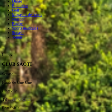
Danse
Équitation
Golf
Magasins de sports
Natation
Rugby
Sports nautiques
Squash
Tennis
Libreville
CLUB SAOTI
Squash
Hauts de Gué-Gué
Libreville
Tel :
011 73 03 95
Portable :