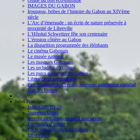
Guide du bon éco-tourisme
IMAGES DU GABON
Iroungou, bribes de l’histoire du Gabon au XIVème
siècle
L’Arc d’émeraude : un écrin de nature préservée à
proximité de Libreville
L’Hôpital Schweitzer fête son centenaire
L’érosion côtière au Gabon
La disparition programmée des éléphants
Le cinéma Gabonais
Le musée national
Les masques Gabonais
Les orchidées du Gabon
Les parcs nationaux du Gabon
Libreville et ses quartiers
Parc National de l’Ivindo, nouveau patrimoine mondial
Voir les Events
Infos Pratiques
Infos COVID-19
Numéros Utiles
Investir au Gabon, ce qu’il faut savoir
Formalités d’entrée
Carte administrative du Gabon
Libreville !