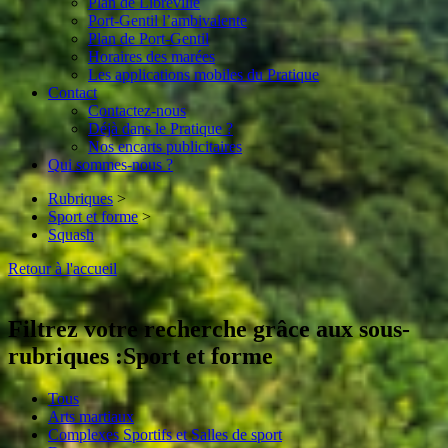
Plan de Libreville
Port-Gentil l’ambivalente
Plan de Port-Gentil
Horaires des marées
Les applications mobiles du Pratique
Contact
Contactez-nous
Déjà dans le Pratique ?
Nos encarts publicitaires
Qui sommes-nous ?
Rubriques
>
Sport et forme
>
Squash
Retour à l'accueil
Filtrez votre recherche grâce aux sous-
rubriques :
Sport et forme
Tous
Arts martiaux
Complexes Sportifs et Salles de sport