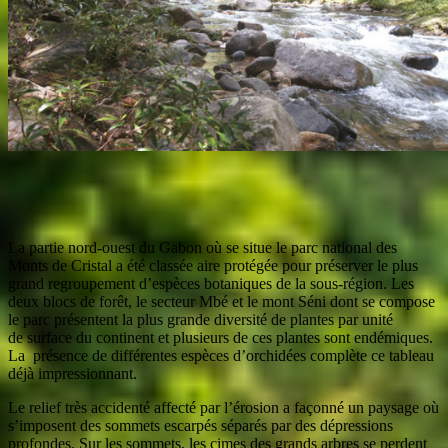
La partie nord-ouest du Gabon où se situe le parc national des
Monts de Cristal a été classée aire protégée pour préserver le plus
grand regroupement d’espèces botaniques de la sous-région. Les
deux blocs de forêt, le secteur Mbé et le mont Séni
dont se compose
le parc présentent la plus grande diversité de plantes par unité
de
surface du continent et plusieurs de ces plantes sont endémiques.
La
présence de différentes espèces d’orchidées complète ce tableau
déjà impressionnant.
Le relief très accidenté affecté par l’érosion a façonné un paysage où
s’imposent des sommets escarpés séparés par des dépressions
profondes. Sur les sommets, les cimes des grands arbres se perdent