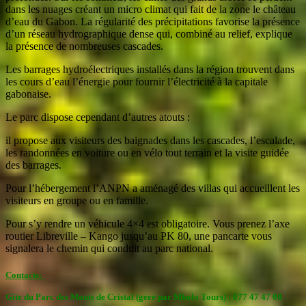
dans les nuages créant un micro climat qui fait de la zone le château
d’eau du Gabon.
La régularité des précipitations favorise la présence
d’un réseau hydrographique dense qui, combiné au relief, explique
la présence de nombreuses cascades.
Les barrages hydroélectriques
installés dans la région trouvent dans
les cours d’eau l’énergie pour fournir l’électricité à la capitale
gabonaise.
Le parc dispose cependant d’autres atouts :
il propose aux visiteurs des baignades dans les cascades, l’escalade,
les randonnées en voiture ou en vélo tout terrain et la visite guidée
des barrages.
Pour l’hébergement l’ANPN a aménagé des villas
qui accueillent les
visiteurs en groupe ou en famille.
Pour s’y rendre un véhicule 4×4 est obligatoire. Vous prenez l’axe
routier Libreville – Kango jusqu’au PK 80, une pancarte vous
signalera le chemin qui conduit au parc national.
Contacts:
Gîte du Parc des Monts de Cristal (géré par Mbolo Tours) : 077 47 47 08