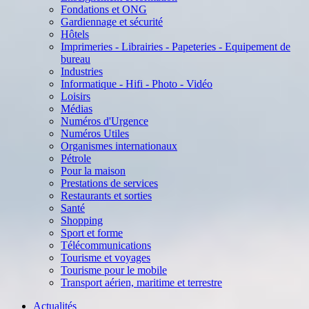
Fondations et ONG
Gardiennage et sécurité
Hôtels
Imprimeries - Librairies - Papeteries - Equipement de
bureau
Industries
Informatique - Hifi - Photo - Vidéo
Loisirs
Médias
Numéros d'Urgence
Numéros Utiles
Organismes internationaux
Pétrole
Pour la maison
Prestations de services
Restaurants et sorties
Santé
Shopping
Sport et forme
Télécommunications
Tourisme et voyages
Tourisme pour le mobile
Transport aérien, maritime et terrestre
Actualités