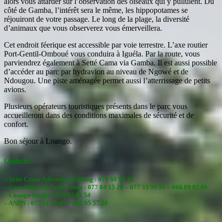
alors vous attarder sur l’observation des oiseaux qui y pullulent.
Du
côté de Gamba, l’intérêt sera le même, les hippopotames se
réjouiront de votre passage. Le long de la plage, la diversité
d’animaux que vous observerez vous émerveillera.
Cet endroit féerique est accessible par voie terrestre. L’axe routier
Port-Gentil-Omboué vous conduira à Iguéla. Par la route, vous
parviendrez également à Setté Cama via Gamba. Il est aussi possible
d’accéder au parc par hydravion au niveau de Ngowé et de
Ndougou. Une piste aménagée permet aussi l’atterrissage de petits
avions.
Plusieurs opérateurs touristiques présents dans le parc vous
accueilleront dans des conditions maximales de sécurité et de
confort.
Bon séjour à Loango.
Contacts :
– Setté Cama Adventure Fishing : 074 60 92 33
– Case Abietu de Setté Cama : 077 84 15 26 – 077 33 99 51 – 066 89 95 99
– Loango Lodge : 074 92 00 54
– ANPN : 077 11 51 47 – 062 95 57 20