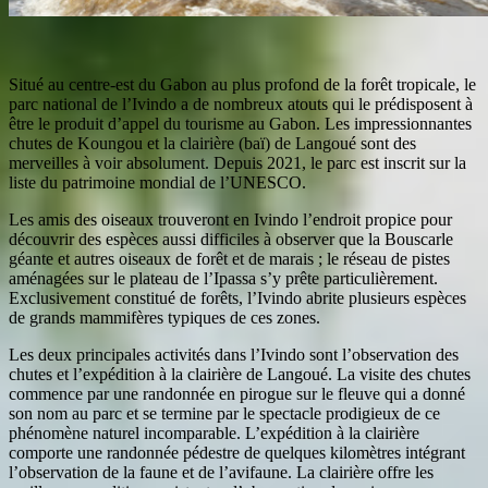
Situé au centre-est du Gabon au plus profond de la forêt tropicale, le
parc national de l’Ivindo a de nombreux atouts qui le prédisposent à
être le produit d’appel du tourisme au Gabon. Les impressionnantes
chutes de Koungou et la clairière (baï) de Langoué sont des
merveilles à voir absolument. Depuis 2021, le parc est inscrit sur la
liste du patrimoine mondial de l’UNESCO.
Les amis des oiseaux trouveront en Ivindo l’endroit propice pour
découvrir des espèces aussi difficiles à observer que la Bouscarle
géante et autres oiseaux de forêt et de marais ; le réseau de pistes
aménagées sur le plateau de l’Ipassa s’y prête particulièrement.
Exclusivement constitué de forêts, l’Ivindo abrite plusieurs espèces
de grands mammifères typiques de ces zones.
Les deux principales activités dans l’Ivindo sont l’observation des
chutes et l’expédition à la clairière de Langoué.
La visite des chutes
commence par une randonnée en pirogue sur le fleuve qui a donné
son nom au parc et se termine par le spectacle prodigieux de ce
phénomène naturel incomparable. L’expédition à la clairière
comporte une randonnée pédestre de quelques kilomètres intégrant
l’observation de la faune et de l’avifaune. La clairière offre les