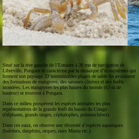
Situé sur la rive gauche de l’Estuaire à 30 mn de navigation de
Libreville, Pongara se caractérise par la mosaïque d’écosystèmes qui
forment son paysage. D’interminables plages de sable fin avoisinent
des formations de mangrove, des savanes côtières et des forêts
inondées. Les mangroves les plus hautes du monde (63 m de
hauteur) se trouvent à Pongara.
Dans ce milieu prospèrent les espèces animales les plus
représentatives de la grande forêt du
bassin du Congo
(éléphants,
grands singes, céphalophes, potamochères).
Dans ces eaux, on observe une diversité d’espèces aquatiques
(baleines, dauphins, orques, raies Manta etc.).