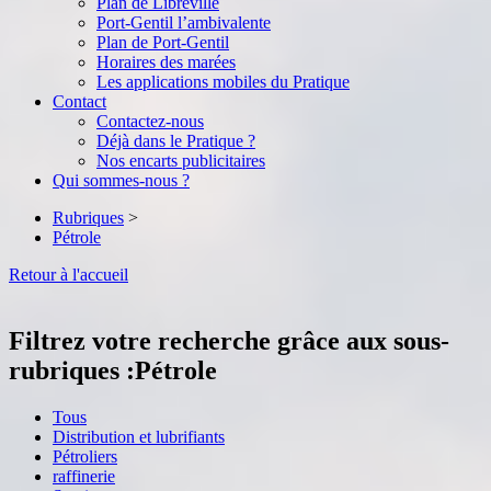
Plan de Libreville
Port-Gentil l’ambivalente
Plan de Port-Gentil
Horaires des marées
Les applications mobiles du Pratique
Contact
Contactez-nous
Déjà dans le Pratique ?
Nos encarts publicitaires
Qui sommes-nous ?
Rubriques
>
Pétrole
Retour à l'accueil
Filtrez votre recherche grâce aux sous-
rubriques :
Pétrole
Tous
Distribution et lubrifiants
Pétroliers
raffinerie