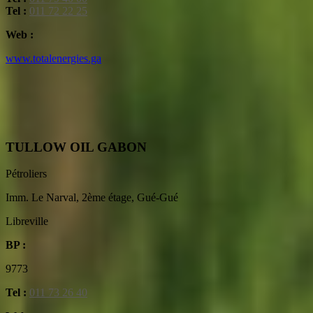
Tel :
011 72 22 25
Web :
www.totalenergies.ga
TULLOW OIL GABON
Pétroliers
Imm. Le Narval, 2ème étage, Gué-Gué
Libreville
BP :
9773
Tel :
011 73 26 40