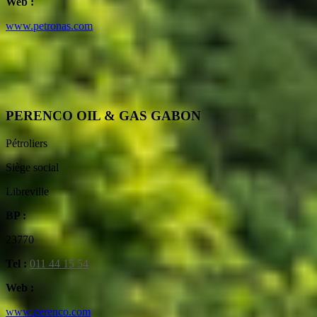
Web :
www.petronas.com
PERENCO OIL & GAS GABON
Pétroliers
Siège social
Libreville
BP :
23770
Tel :
011 44 15 54
Web :
www.perenco.com