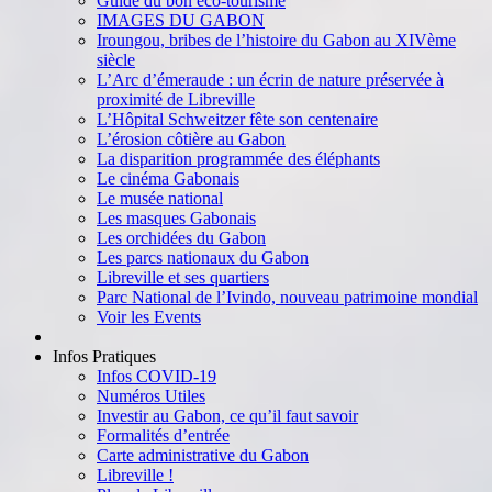
Guide du bon éco-tourisme
IMAGES DU GABON
Iroungou, bribes de l’histoire du Gabon au XIVème
siècle
L’Arc d’émeraude : un écrin de nature préservée à
proximité de Libreville
L’Hôpital Schweitzer fête son centenaire
L’érosion côtière au Gabon
La disparition programmée des éléphants
Le cinéma Gabonais
Le musée national
Les masques Gabonais
Les orchidées du Gabon
Les parcs nationaux du Gabon
Libreville et ses quartiers
Parc National de l’Ivindo, nouveau patrimoine mondial
Voir les Events
Infos Pratiques
Infos COVID-19
Numéros Utiles
Investir au Gabon, ce qu’il faut savoir
Formalités d’entrée
Carte administrative du Gabon
Libreville !