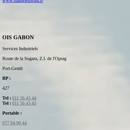
www.maureletprom.fr
OIS GABON
Services Industriels
Route de la Sogara, Z.I. de l'Oprag
Port-Gentil
BP :
427
Tel :
011 56 43 44
Tel :
011 56 43 45
Portable :
077 94 90 44