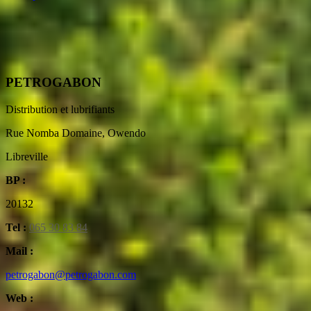
PETROGABON
Distribution et lubrifiants
Rue Nomba Domaine, Owendo
Libreville
BP :
20132
Tel :
065 30 83 84
Mail :
petrogabon@petrogabon.com
Web :