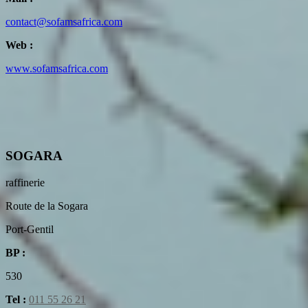
contact@sofamsafrica.com
Web :
www.sofamsafrica.com
SOGARA
raffinerie
Route de la Sogara
Port-Gentil
BP :
530
Tel :
011 55 26 21