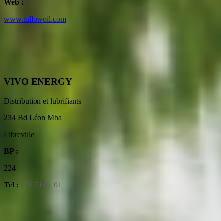
Web :
www.tullowoil.com
VIVO ENERGY
Distribution et lubrifiants
234 Bd Léon Mba
Libreville
BP :
224
Tel :
011 74 01 01