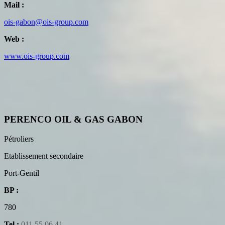
Mail :
ois-gabon@ois-group.com
Web :
www.ois-group.com
PERENCO OIL & GAS GABON
Pétroliers
Etablissement secondaire
Port-Gentil
BP :
780
Tel :
011 55 06 41