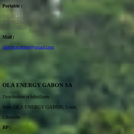
Portable :
060 00 53 30
060 00 53 21
077 77 84 51
Mail :
direction.grmp@gmail.com
OLA ENERGY GABON SA
Distribution et lubrifiants
Imm. OLA ENERGY GABON, Louis
Libreville
BP :