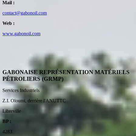
Mail :
contact@gabonoil.com
Web :
www.gabonoil.com
GABONAISE REPRÉSENTATION MATÉRIELS
PÉTROLIERS (GRMP)
Services Industriels
Z.I. Oloumi, derrière l'ANUTTC
Libreville
BP :
4283