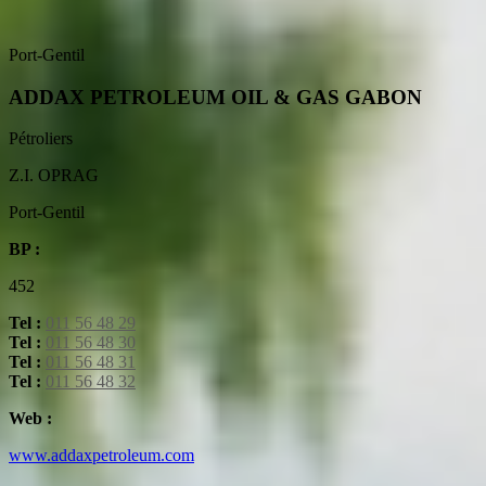
Port-Gentil
ADDAX PETROLEUM OIL & GAS GABON
Pétroliers
Z.I. OPRAG
Port-Gentil
BP :
452
Tel :
011 56 48 29
Tel :
011 56 48 30
Tel :
011 56 48 31
Tel :
011 56 48 32
Web :
www.addaxpetroleum.com