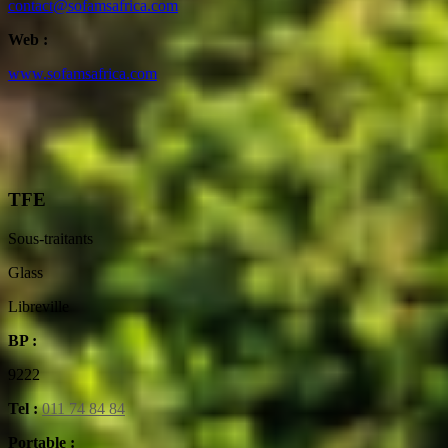
contact@sofamsafrica.com
Web :
www.sofamsafrica.com
TFE
Sous-traitants
Glass
Libreville
BP :
9222
Tel :
011 74 84 84
Portable :