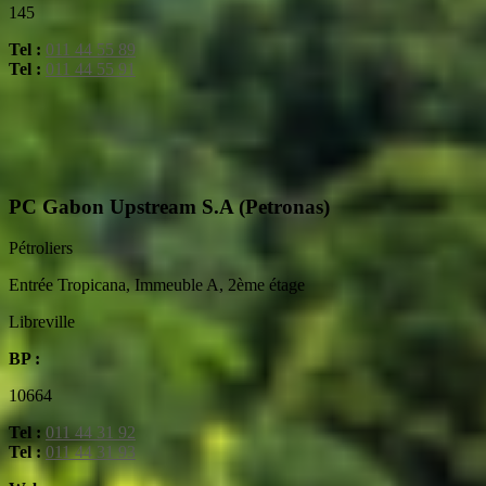
145
Tel :
011 44 55 89
Tel :
011 44 55 91
PC Gabon Upstream S.A (Petronas)
Pétroliers
Entrée Tropicana, Immeuble A, 2ème étage
Libreville
BP :
10664
Tel :
011 44 31 92
Tel :
011 44 31 93