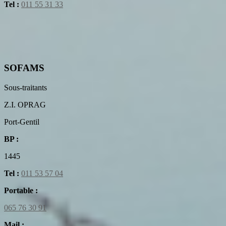
Tel :
011 55 31 33
SOFAMS
Sous-traitants
Z.I. OPRAG
Port-Gentil
BP :
1445
Tel :
011 53 57 04
Portable :
065 76 30 91
Mail :