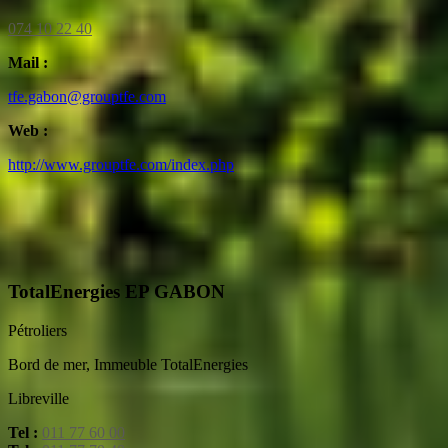
074 10 22 40
Mail :
tfe.gabon@grouptfe.com
Web :
http://www.grouptfe.com/index.php
TotalEnergies EP GABON
Pétroliers
Bord de mer, Immeuble TotalEnergies
Libreville
Tel :
011 77 60 00