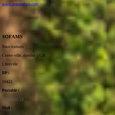
www.petrogabon.com
SOFAMS
Sous-traitants
Centre-ville, derrière UGB
Libreville
BP :
18422
Portable :
062 34 44 14
Mail :