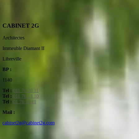
CABINET 2G
Architectes
Immeuble Diamant II
Libreville
BP :
1140
Tel :
011 76 28 11
Tel :
011 76 13 10
Tel :
01 76 13 11
Mail :
cabinet2g@cabinet2g.com