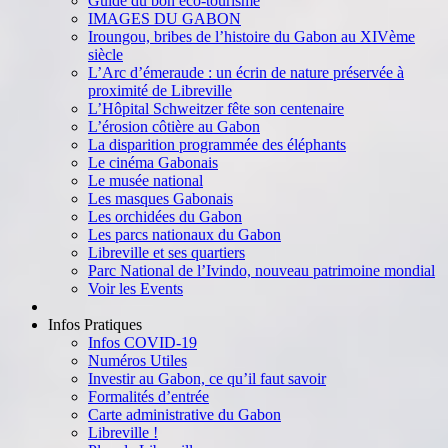
Guide du bon éco-tourisme
IMAGES DU GABON
Iroungou, bribes de l’histoire du Gabon au XIVème
siècle
L’Arc d’émeraude : un écrin de nature préservée à
proximité de Libreville
L’Hôpital Schweitzer fête son centenaire
L’érosion côtière au Gabon
La disparition programmée des éléphants
Le cinéma Gabonais
Le musée national
Les masques Gabonais
Les orchidées du Gabon
Les parcs nationaux du Gabon
Libreville et ses quartiers
Parc National de l’Ivindo, nouveau patrimoine mondial
Voir les Events
Infos Pratiques
Infos COVID-19
Numéros Utiles
Investir au Gabon, ce qu’il faut savoir
Formalités d’entrée
Carte administrative du Gabon
Libreville !