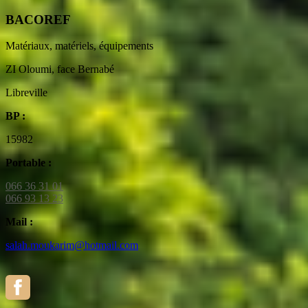
BACOREF
Matériaux, matériels, équipements
ZI Oloumi, face Bernabé
Libreville
BP :
15982
Portable :
066 36 31 01
066 93 13 23
Mail :
salah.moukarim@hotmail.com