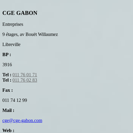
CGE GABON
Entreprises
9 étages, av Bouët Willaumez
Libreville
BP :
3916
Tel :
011 76 01 71
Tel :
011 76 02 83
Fax :
011 74 12 99
Mail :
cge@cge-gabon.com
Web :