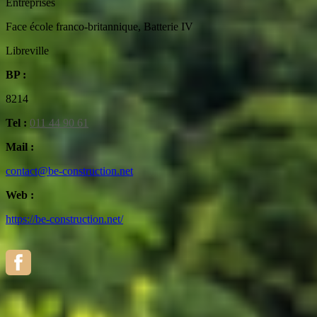
Entreprises
Face école franco-britannique, Batterie IV
Libreville
BP :
8214
Tel :
011 44 90 61
Mail :
contact@be-construction.net
Web :
https://be-construction.net/