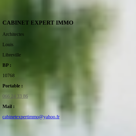
CABINET EXPERT IMMO
Architectes
Louis
Libreville
BP :
10768
Portable :
066 24 33 86
Mail :
cabinetexpertimmo@yahoo.fr