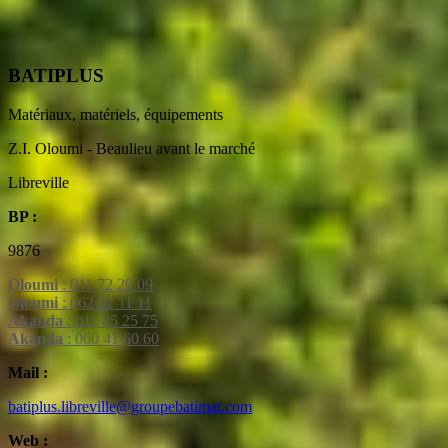
BATIPLUS
Matériaux, matériels, équipements
Z.I. Oloumi - Beaulieu avant le marché
Libreville
BP :
9876
Oloumi
: 011 72 29 09
Oloumi
: 062 02 11 11
Akanda
: 011 45 25 75
Akanda
: 060 41 60 60
Mail :
batiplus.libreville@groupebatimat.com
Web :