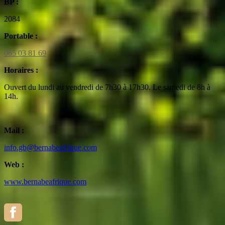
BP :
2084
Portable :
065 03 81 69
Horaires :
Ouvert du lundi au vendredi de 7h30 à 17h30. Le samedi de 8h à
14h.
Mail :
info.gb@bernabeafrique.com
Web :
www.bernabeafrique.com