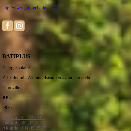
http://www.groupebatimat.com
BATIPLUS
Énergie solaire
Z.I. Oloumi - Akanda, Beaulieu avant le marché
Libreville
BP :
9876
Oloumi
: 011 72 29 09
Oloumi
: 062 02 11 11
Akanda
: 011 45 25 75