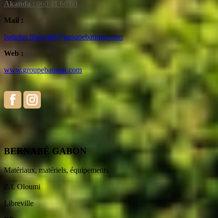
Akanda
: 060 41 60 60
Mail :
batiplus.libreville@groupebatimat.com
Web :
www.groupebatimat.com
BERNABÉ GABON
Matériaux, matériels, équipements
Z.I. Oloumi
Libreville