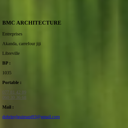
BMC ARCHITECTURE
Entreprises
Akanda, carrefour jiji
Libreville
BP :
1035
Portable :
077 81 42 89
060 30 36 68
Mail :
dobrinylguimapi93@gmail.com