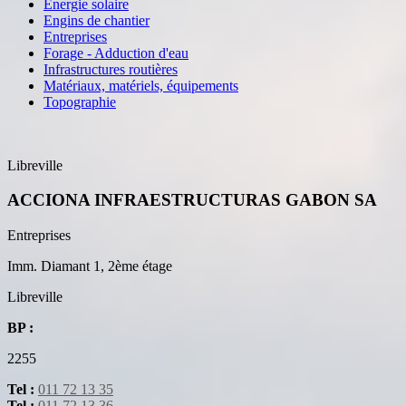
Énergie solaire
Engins de chantier
Entreprises
Forage - Adduction d'eau
Infrastructures routières
Matériaux, matériels, équipements
Topographie
Libreville
ACCIONA INFRAESTRUCTURAS GABON SA
Entreprises
Imm. Diamant 1, 2ème étage
Libreville
BP :
2255
Tel :
011 72 13 35
Tel :
011 72 13 36