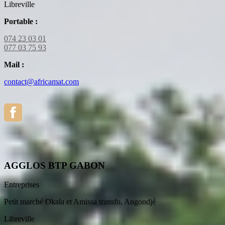
Libreville
Portable :
074 23 03 01
077 03 75 93
Mail :
contact@africamat.com
AGGLOS BTP GABON
Entreprises
Petit marché Okala et Amissa transfo, Angondjé
Libreville