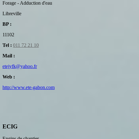
Forage - Adduction d'eau
Libreville
BP :
11102
Tel :
011 72 21 10
Mail :
etejyfk@yahoo.fr
Web :
http://www.ete-gabon.com
ECIG
Engins de chantier