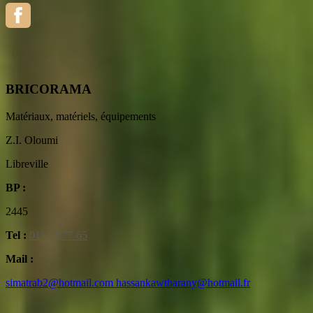
BRICORAMA
Matériaux, matériels, équipements
Z.I. Oloumi
Libreville
BP :
2445
Tel :
011 74 77 65
Mail :
simatrab2@hotmail.com hassankawtharany@hotmail.fr