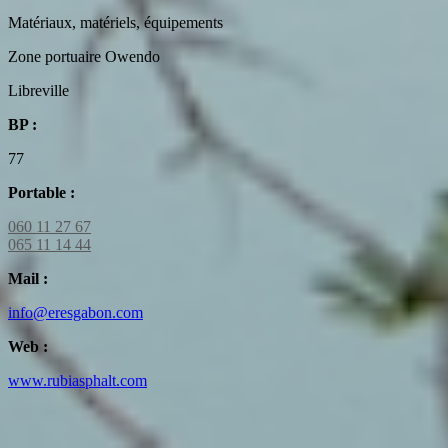
Matériaux, matériels, équipements
Zone portuaire Owendo
Libreville
BP :
77
Portable :
060 11 27 67
065 11 14 44
Mail :
info@eresgabon.com
Web :
www.rubiasphalt.com