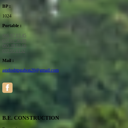
BP :
1024
Portable :
066 97 03 45
077 81 56 90
065 39 03 16
077 95 0132
Mail :
agglosbtpgabon20@gmail.com
B.E. CONSTRUCTION