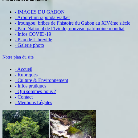
- IMAGES DU GABON
- Arboretum raponda walker
- Iroungou, bribes de l’histoire du Gabon au XIVème siècle
- Parc National de l’Ivindo, nouveau patrimoine mondial
- Infos COVID-19
- Plan de Libreville
- Galerie photo
Notre plan du site
- Accueil
- Rubriques
- Culture & Environnement
- Infos pratiques
- Qui sommes-nous ?
- Contact
- Mentions Légales