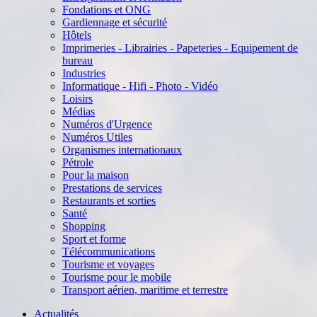
Fondations et ONG
Gardiennage et sécurité
Hôtels
Imprimeries - Librairies - Papeteries - Equipement de
bureau
Industries
Informatique - Hifi - Photo - Vidéo
Loisirs
Médias
Numéros d'Urgence
Numéros Utiles
Organismes internationaux
Pétrole
Pour la maison
Prestations de services
Restaurants et sorties
Santé
Shopping
Sport et forme
Télécommunications
Tourisme et voyages
Tourisme pour le mobile
Transport aérien, maritime et terrestre
Actualités