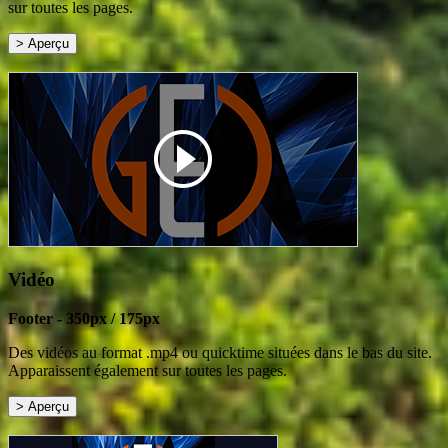
sur toutes les pages.
Vidéo
Footer - 350px / 175px
Des vidéos au format .mp4 ou quicktime situées dans le bas du site.
Apparaissent également sur toutes les pages.