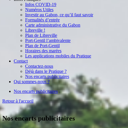
Infos COVID-19
Numéros Utiles
Investir au Gabon, ce qu’il faut savoir
Formalités d’entrée
Carte administrative du Gabon
Libreville !
Plan de Libreville
Port-Gentil l’ambivalente
Plan de Port-Gentil
Horaires des marées
Les applications mobiles du Pratique
Contact
Contactez-nous
Déjà dans le Pratique ?
Nos encarts publicitaires
Qui sommes-nous ?
Nos encarts publicitaires
Retour à l'accueil
Nos encarts publicitaires