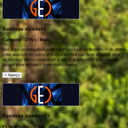
Bandeau standard
Catégorie - 270px / 80px
Des logos personnalisés pour votre rubrique. Ils permettent de mettre
votre annonce en valeur et d'avoir accès à une fiche détaillée pour
un meilleur référencement sur le site et la possibilité d'ajouter des
images pour présenter votre établissement.
Bandeau standard +
Fiche détaillée - 270px / 80px