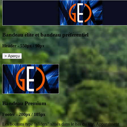
Bandeau élite et bandeau préférentiel
Header - 550px / 90px
Bandeau Premium
Footer - 200px / 105px
Les boutons type "sliders" situés dans le bas du site. Apparaissent